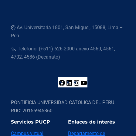
Av. Universitaria 1801, San Miguel, 15088, Lima –
Perú
Teléfono: (+511) 626-2000 anexo 4560, 4561,
4702, 4586 (Decanato)
F
L
I
Y
a
i
n
o
c
n
s
u
PONTIFICIA UNIVERSIDAD CATOLICA DEL PERU
RUC: 20155945860
e
k
t
T
Servicios PUCP
Enlaces de interés
b
e
a
u
Campus virtual
Departamento de
o
d
g
b