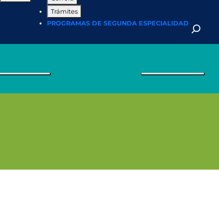
Trámites
PROGRAMAS DE SEGUNDA ESPECIALIDAD
empeño pre-
Infraestructura
DOCENTES
Internacionalización
rofesional
Noticias y Eventos