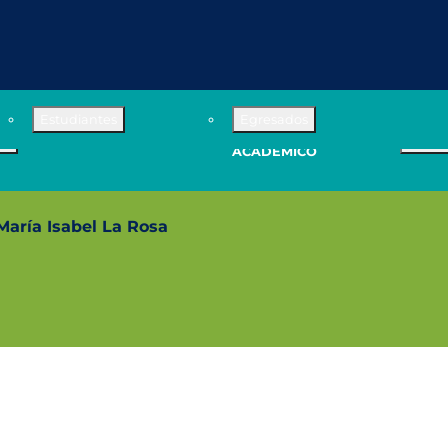
CONVENIOS
Estudiantes
Egresados
Des
mento
Equipo
CALENDARIO
INSTITUCIONALES
os
TUTORÍA
p
ACADÉMICO
María Isabel La Rosa