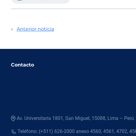
«
Anterior noticia
Contacto
Av. Universitaria 1801, San Miguel, 15088, Lima – Perú
Teléfono: (+511) 626-2000 anexo 4560, 4561, 4702, 45